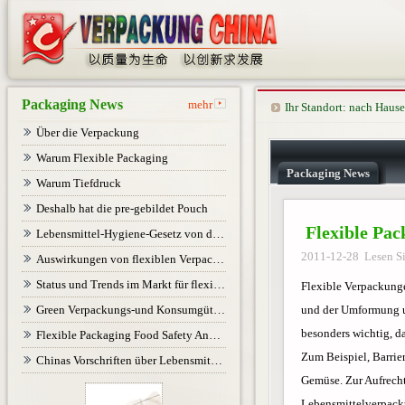
Packaging News
mehr
Ihr Standort:
nach Hause
Über die Verpackung
Warum Flexible Packaging
Packaging News
Warum Tiefdruck
Deshalb hat die pre-gebildet Pouch
Flexible Pac
Lebensmittel-Hygiene-Gesetz von der Verpackungsindustrie, der Industrie-orientierten
2011-12-28 Lesen Si
Auswirkungen von flexiblen Verpackungen Technologieentwicklung Chinas Fleisch
Status und Trends im Markt für flexible Verpackungen
Flexible Verpackunge
Green Verpackungs-und Konsumgüterindustrie
und der Umformung un
besonders wichtig, da
Flexible Packaging Food Safety Analysis
Zum Beispiel, Barrie
Chinas Vorschriften über Lebensmittelzusatzstoffe Verpackungsmaterialien
Gemüse. Zur Aufrecht
Lebensmittelverpack