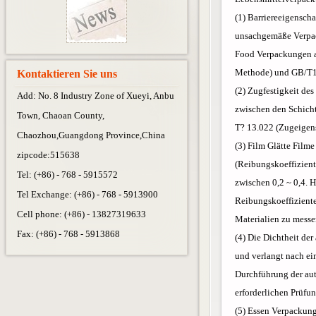
(1) Barriereeigenscha
unsachgemäße Verpack
Food Verpackungen au
Methode) und GB/T103
Kontaktieren Sie uns
(2) Zugfestigkeit des
Add: No. 8 Industry Zone of Xueyi, Anbu
zwischen den Schicht
Town, Chaoan County,
T? 13.022 (Zugeigens
Chaozhou,Guangdong Province,China
(3) Film Glätte Film
zipcode:515638
(Reibungskoeffizien
Tel: (+86) - 768 - 5915572
zwischen 0,2 ~ 0,4. H
Tel Exchange: (+86) - 768 - 5913900
Reibungskoeffizient
Cell phone: (+86) - 13827319633
Materialien zu messe
Fax: (+86) - 768 - 5913868
(4) Die Dichtheit der
und verlangt nach ein
Durchführung der aut
erforderlichen Prüfu
(5) Essen Verpackung