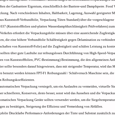
ften der Gasbarriere Eigentum, einschließlich der Barriere-und Dampfsperre. Food 
ung. Nach verschiedenen Inhalten, Haltbarkeit, Lagerung, Auswahl geeigneter Ma
s Kunststoff-Verbundfolie, Verpackung Tüten Standard) über die vorgeschlagene 
7 (Kunststofffolien und-platten Wasserdampfdurchlässigkeit Prüfverfahren) zum 
 Verkehrs erfordert die Verpackungsfolie müssen über eine ausreichende Zugfestigkeit
en, die eine höhere Verbundfolie Schälfestigkeit gegen Delamination zu verhindern
chaften von Kunststoff-Folie) auf die Zugfestigkeit und schälen Leistung zu kontro
e sollten über gute Laufruhe zur reibungslosen Durchführung von High-Speed-Verpa
ten von Kunststofffolien, PVC-Bestimmung) Bestimmung, die den allgemeinen An
ier sollte besonders darauf hingewiesen, dass mit steigender Temperatur, wird das
en benutzt werden können FPT-F1 Reibungszahl / Schälversuch Maschine sein, di
n Reibungskoeffizienten.
 automatischen Verpackung versiegelt, um ein Auslaufen zu vermeiden, virtuelle Si
er schnelleren, Konserven, desto besser, sonst wird das Aussehen und die Verpackun
omatischen Verpackung Geräte sollten verwendet werden, um die Siegeltemperatur d
ngen zu bestätigen, Steigerung der Effizienz und Vermeidung von Abfällen.
sfolie Druckfarbe Performance-Anforderungen der Tinte und Substrat zusätzlich zu 