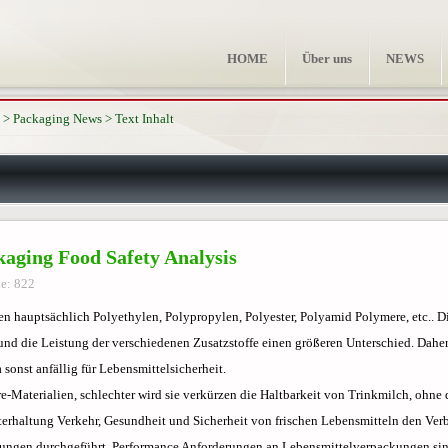
HOME
Über uns
NEWS
>
Packaging News
>
Text Inhalt
kaging Food Safety Analysis
e: 822
n hauptsächlich Polyethylen, Polypropylen, Polyester, Polyamid Polymere, etc.. Di
d die Leistung der verschiedenen Zusatzstoffe einen größeren Unterschied. Daher
 sonst anfällig für Lebensmittelsicherheit.
re-Materialien, schlechter wird sie verkürzen die Haltbarkeit von Trinkmilch, ohne
erhaltung Verkehr, Gesundheit und Sicherheit von frischen Lebensmitteln den Verb
ungen durchgeführt. Performance Anforderungen an Lebensmittelverpackungen sin