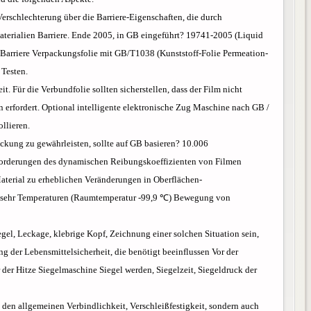
Verschlechterung über die Barriere-Eigenschaften, die durch
terialien Barriere. Ende 2005, in GB eingeführt? 19741-2005 (Liquid
Barriere Verpackungsfolie mit GB/T1038 (Kunststoff-Folie Permeation-
Testen.
. Für die Verbundfolie sollten sicherstellen, dass der Film nicht
 erfordert. Optional intelligente elektronische Zug Maschine nach GB /
llieren.
ckung zu gewährleisten, sollte auf GB basieren? 10.006
forderungen des dynamischen Reibungskoeffizienten von Filmen
 Material zu erheblichen Veränderungen in Oberflächen-
e sehr Temperaturen (Raumtemperatur -99,9 ℃) Bewegung von
egel, Leckage, klebrige Kopf, Zeichnung einer solchen Situation sein,
g der Lebensmittelsicherheit, die benötigt beeinflussen Vor der
er Hitze Siegelmaschine Siegel werden, Siegelzeit, Siegeldruck der
den allgemeinen Verbindlichkeit, Verschleißfestigkeit, sondern auch